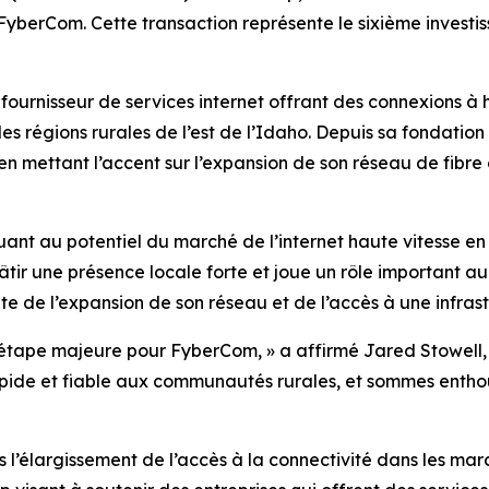
FyberCom. Cette transaction représente le sixième investis
ournisseur de services internet offrant des connexions à h
s les régions rurales de l’est de l’Idaho. Depuis sa fondat
en mettant l’accent sur l’expansion de son réseau de fibr
ant au potentiel du marché de l’internet haute vitesse en
tir une présence locale forte et joue un rôle important a
te de l’expansion de son réseau et de l’accès à une infras
tape majeure pour FyberCom, » a affirmé Jared Stowell, 
apide et fiable aux communautés rurales, et sommes enthou
’élargissement de l’accès à la connectivité dans les march