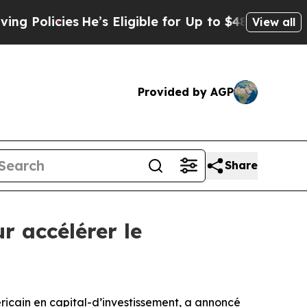
licies
He’s Eligible for Up to $480,000 After Be
View all
Provided by AGP
Share
 accélérer le
ain en capital-d’investissement, a annoncé