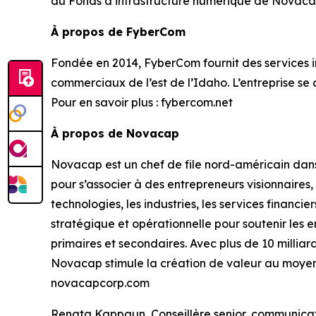
du Fonds d’infrastructure numérique de Novacap 
À propos de FyberCom
Fondée en 2014, FyberCom fournit des services inte
commerciaux de l’est de l’Idaho. L’entreprise se
Pour en savoir plus : fybercom.net
À propos de Novacap
Novacap est un chef de file nord-américain dan
pour s’associer à des entrepreneurs visionnaires
technologies, les industries, les services financi
stratégique et opérationnelle pour soutenir les e
primaires et secondaires. Avec plus de 10 milliar
Novacap stimule la création de valeur au moyen d
novacapcorp.com
Renata Kappaun Conseillère senior, communica