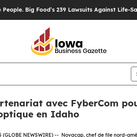
e. Big Food’s 239 Lawsuits Against Life-Saving Po
tenariat avec FyberCom pour
 optique en Idaho
 (GLOBE NEWSWIRE) -- Novacap, chef de file nord-améric