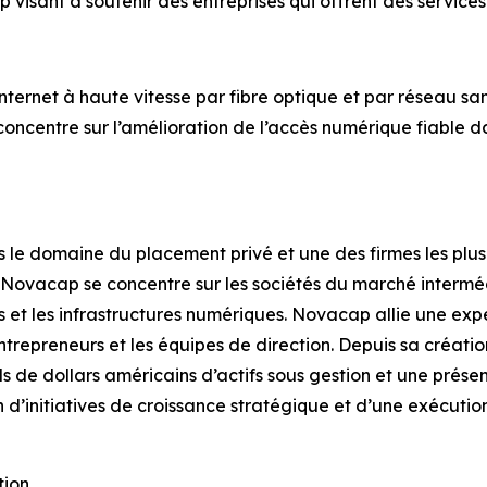
visant à soutenir des entreprises qui offrent des services
rnet à haute vitesse par fibre optique et par réseau sans f
 concentre sur l’amélioration de l’accès numérique fiable 
s le domaine du placement privé et une des firmes les p
, Novacap se concentre sur les sociétés du marché interméd
ers et les infrastructures numériques. Novacap allie une exp
ntrepreneurs et les équipes de direction. Depuis sa création
ds de dollars américains d’actifs sous gestion et une prés
’initiatives de croissance stratégique et d’une exécution 
tion