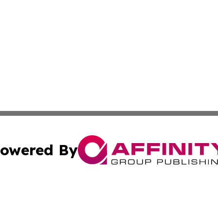
owered By
ubmit Press Release
Terms & Conditions
Copyright/DMCA
Inc. dba Affinity Group Publishing & Iowa Business Gazet